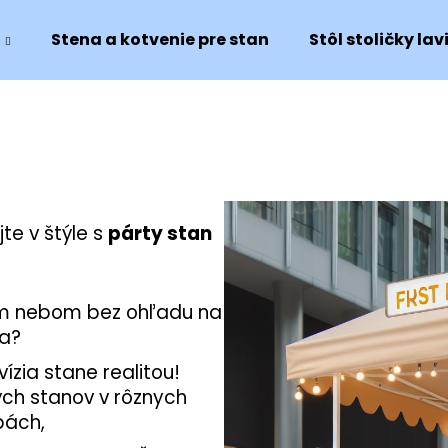
Stena a kotvenie pre stan
Stôl stoličky lav
e v štýle s
párty stan
ým nebom bez ohľadu na
ia?
ízia stane realitou!
ch stanov v rôznych
bách,