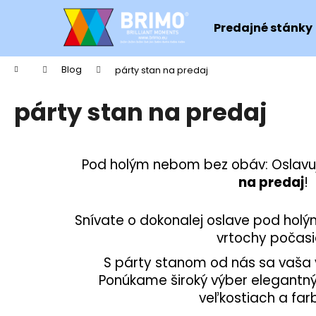
K
Prejsť
na
o
Predajné stánky
obsah
Späť
Späť
š
do
do
í
Domov
Blog
párty stan na predaj
Čo potrebujete nájsť?
k
obchodu
obchodu
párty stan na predaj
HĽADAŤ
Pod holým nebom bez obáv: Oslavujt
na predaj
!
Snívate o dokonalej oslave pod hol
vrtochy počas
S párty stanom od nás sa vaša v
Ponúkame široký výber elegantný
veľkostiach a far