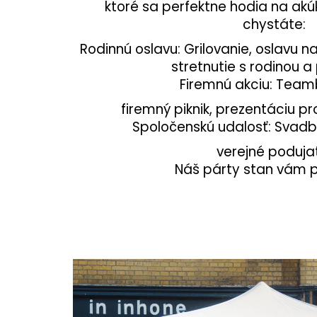
ktoré sa perfektne hodia na akú
chystáte:
Rodinnú oslavu: Grilovanie, oslavu n
stretnutie s rodinou a
Firemnú akciu: Teamb
firemný piknik, prezentáciu p
Spoločenskú udalosť: Svadbu,
verejné poduja
Náš párty stan vám p