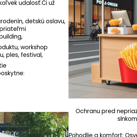
koľvek udalosť.
Či už
arodenín, detskú oslavu,
 priateľmi
uilding,
roduktu, workshop
 ples, festival,
tie
oskytne:
Ochranu pred nepriaz
slnkom
Pohodlie a komfort
: Osv