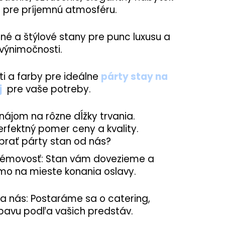
 pre príjemnú atmosféru.
né a štýlové stany pre punc luxusu a
výnimočnosti.
sti a farby pre ideálne
párty stay na
j
pre vaše potreby.
nájom na rôzne dĺžky trvania.
Perfektný pomer ceny a kvality.
ybrať párty stan od nás?
lémovosť: Stan vám dovezieme a
mo na mieste konania oslavy.
na nás: Postaráme sa o catering,
bavu podľa vašich predstáv.