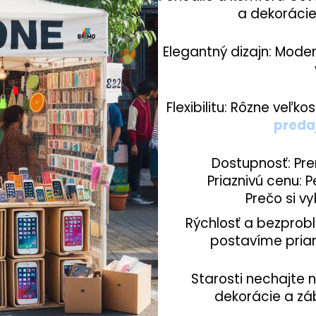
a dekorácie
Elegantný dizajn: Moder
Flexibilitu: Rôzne veľko
preda
Dostupnosť: Pre
Priaznivú cenu: 
Prečo si v
Rýchlosť a bezprob
postavíme pria
Starosti nechajte 
dekorácie a zá