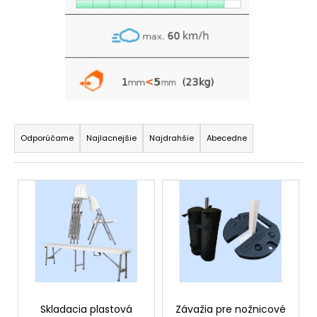
R
a
Odporúčame
Najlacnejšie
Najdrahšie
Abecedne
d
e
V
n
ý
i
p
e
i
p
s
r
p
o
r
d
o
Skladacia plastová
Závažia pre nožnicové