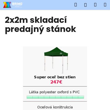
K
Prejsť
Hľadať
Náku
M
Prihlásen
na
o
obsah
Späť
Späť
košík
š
2x2m skladací
í
Č
predajný stánok
k
o
p
o
t
r
e
b
u
j
e
t
e
n