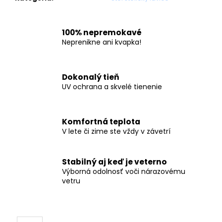
100% nepremokavé
Neprenikne ani kvapka!
Dokonalý tieň
UV ochrana a skvelé tienenie
Komfortná teplota
V lete či zime ste vždy v závetrí
Stabilný aj keď je veterno
Výborná odolnosť voči nárazovému
vetru