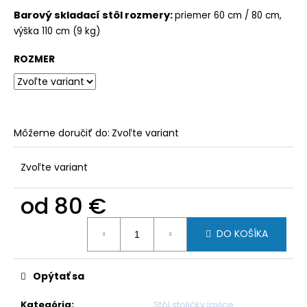
Barový skladací stôl rozmery
:
priemer 60 cm / 80 cm,
výška 110 cm (9 kg)
ROZMER
Môžeme doručiť do:
Zvoľte variant
Zvoľte variant
od
80 €
Jednotková
DO KOŠÍKA
cena:
Opýtať sa
Kategória
:
Stôl stoličky lavice