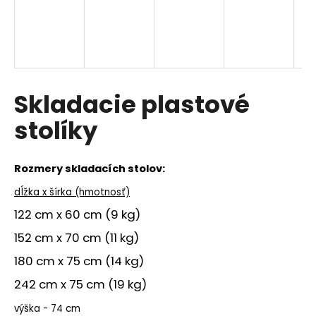
D
A
R
Skladacie plastové
M
stolíky
O
Rozmery skladacích stolov:
dĺžka x šírka (hmotnosť)
122 cm x 60 cm (9 kg)
152 cm x 70 cm (11 kg)
180 cm x 75 cm (14 kg)
242 cm x 75 cm (19 kg)
výška - 74 cm