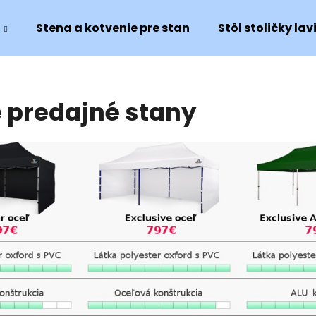
Stena a kotvenie pre stan
Stôl stoličky lav
Čo potrebujete nájsť?
 predajné stany
HĽADAŤ