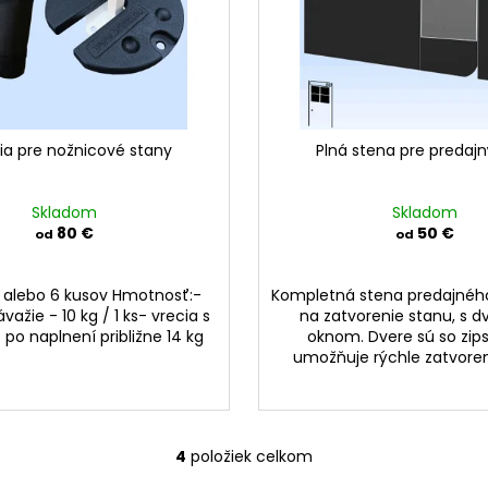
ia pre nožnicové stany
Plná stena pre predajn
Skladom
Skladom
80 €
50 €
od
od
4 alebo 6 kusov Hmotnosť:-
Kompletná stena predajného
ažie - 10 kg / 1 ks- vrecia s
na zatvorenie stanu, s d
po naplnení približne 14 kg
oknom. Dvere sú so zip
umožňuje rýchle zatvoren
4
položiek celkom
O