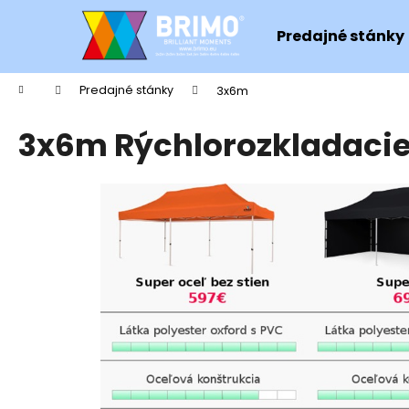
K
Prejsť
na
o
Predajné stánky
obsah
Späť
Späť
š
do
do
í
Domov
Predajné stánky
3x6m
k
obchodu
obchodu
3x6m Rýchlorozkladacie