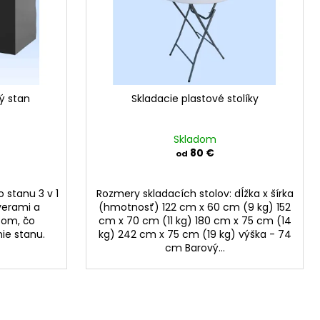
ý stan
Skladacie plastové stolíky
Skladom
80 €
od
 stanu 3 v 1
Rozmery skladacích stolov: dĺžka x šírka
verami a
(hmotnosť) 122 cm x 60 cm (9 kg) 152
som, čo
cm x 70 cm (11 kg) 180 cm x 75 cm (14
ie stanu.
kg) 242 cm x 75 cm (19 kg) výška - 74
cm Barový...