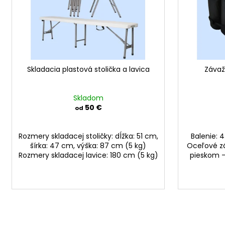
r
p
o
r
d
o
u
d
k
u
t
Skladacia plastová stolička a lavica
Závaž
k
o
t
v
o
Skladom
50 €
od
v
Rozmery skladacej stoličky: dĺžka: 51 cm,
Balenie: 
šírka: 47 cm, výška: 87 cm (5 kg)
Oceľové záv
Rozmery skladacej lavice: 180 cm (5 kg)
pieskom - 