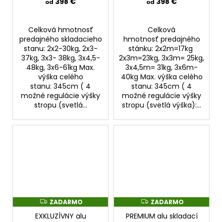
398 €
398 €
od
od
Celková hmotnosť
Celková
predajného skladacieho
hmotnosť predajného
stanu: 2x2-30kg, 2x3-
stánku: 2x2m=17kg
37kg, 3x3- 38kg, 3x4,5-
2x3m=23kg, 3x3m= 25kg,
48kg, 3x6-61kg Max.
3x4,5m= 31kg, 3x6m-
výška celého
40kg Max. výška celého
stanu: 345cm ( 4
stanu: 345cm ( 4
možné regulácie výšky
možné regulácie výšky
stropu (svetlá...
stropu (svetlá výška):...
ZADARMO
ZADARMO
Z
Z
A
A
EXKLUZÍVNY alu
PREMIUM alu skladací
D
D