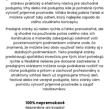
c
stánkov praktický a efektívny nástroj pre obchodné
i
podujatia, trhy alebo iné podujatia, kde je potrebné rýchlo
vytvoriť príjemné prostredie. Vďaka širokej palete farieb si
e
môžete vybrať taký odtieň, ktorý najlepšie zapadá do
p
vášho vizuálneho konceptu.
r
Predajné stánky sú nielen rýchle a ľahko prenositeľné, ale
v
aj vhodné na používanie počas celého roka. Ich
k
konštrukcia a materiály zabezpečujú odolnosť voči
y
poveternostným podmienkam vrátane vode, čo
v
znamená, že môžete bez obáv využívať tieto stánky aj v
ý
daždivých podmienkach. Tieto predajné stánky
p
predstavujú spoľahlivú investíciu pre tých, ktorí potrebujú
i
rýchle a flexibilné riešenie pre dočasné zastrešenie. S
predajnými stánkami môžete svoje podnikanie rozšíriť na
s
rôzne podujatia a pritom si zachovať profesionálny a
u
atraktívny vzhľad. Nech už organizujete trhový deň,
festival alebo iné verejné podujatie, tieto stánky vám
pomôžu vytvoriť príjemné prostredie a zaujať
návštevníkov.
100% nepremokavé
Neprenikne ani kvapka!