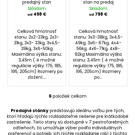
A
A
predajný stan
stan na predaj
R
R
Skladom
Skladom
M
M
O
O
498 €
798 €
od
od
Celková hmotnosť
Celková hmotnosť
stanu: 2x2-23kg, 2x3-
stanu: 3x3-38kg, 3x4,5-
31kg, 3x3- 33kg, 3x4,5-
49kg, 3x6- 67kg, 4x4-
39kg, 3x6-50kg
56kg, 4x6-71kg, 4x8-
Maximálna výška stanu:
92kg Maximálna výška
3,45m ( 4 možné
stanu: 3,45m ( 4 možné
regulácie výšky: 175, 185,
regulácie výšky: 175, 185,
195, 205cm) Rozmery po
195, 205cm) Rozmery
zložení:...
po...
6
položiek celkom
O
v
Predajné stánky
predstavujú ideálnu voľbu pre tých,
l
ktorí hľadajú rýchlo rozkladateľné riešenie pre krátkodobé
á
zastrešenie. Tieto stany sú dostupné v 7 pestrofarebných
d
odtieňoch, čo umožňuje výber podľa individuálnych
a
preferencií a potrieb. Ich rýchle rozkladanie robí z týchto