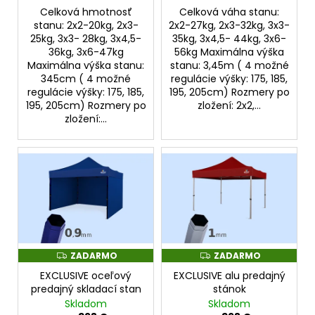
o
t
Celková hmotnosť
Celková váha stanu:
v
o
stanu: 2x2-20kg, 2x3-
2x2-27kg, 2x3-32kg, 3x3-
25kg, 3x3- 28kg, 3x4,5-
35kg, 3x4,5- 44kg, 3x6-
v
36kg, 3x6-47kg
56kg Maximálna výška
Maximálna výška stanu:
stanu: 3,45m ( 4 možné
345cm ( 4 možné
regulácie výšky: 175, 185,
regulácie výšky: 175, 185,
195, 205cm) Rozmery po
195, 205cm) Rozmery po
zložení: 2x2,...
zložení:...
ZADARMO
ZADARMO
Z
Z
A
A
EXCLUSIVE oceľový
EXCLUSIVE alu predajný
D
D
A
A
predajný skladací stan
stánok
R
R
Skladom
Skladom
M
M
O
O